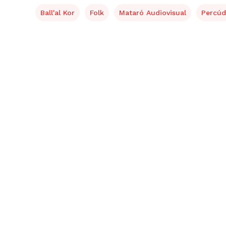
Ball'al Kor
Folk
Mataró Audiovisual
Percú