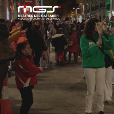
Skip
to
I
main
content