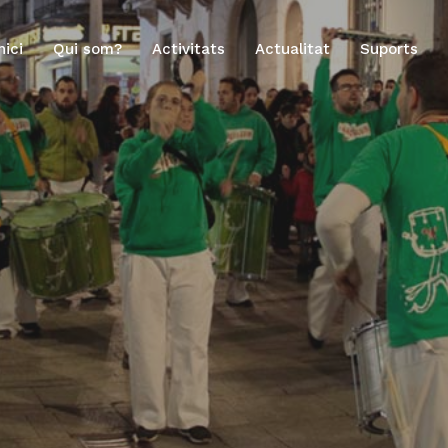
nici
Qui som?
Activitats
Actualitat
Suports