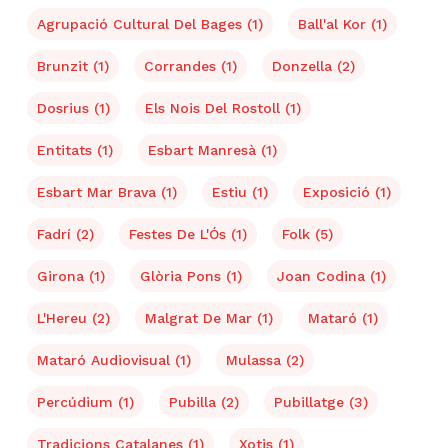
Agrupació Cultural Del Bages
(1)
Ball'al Kor
(1)
Brunzit
(1)
Corrandes
(1)
Donzella
(2)
Dosrius
(1)
Els Nois Del Rostoll
(1)
Entitats
(1)
Esbart Manresà
(1)
Esbart Mar Brava
(1)
Estiu
(1)
Exposició
(1)
Fadrí
(2)
Festes De L'Ós
(1)
Folk
(5)
Girona
(1)
Glòria Pons
(1)
Joan Codina
(1)
L'Hereu
(2)
Malgrat De Mar
(1)
Mataró
(1)
Mataró Audiovisual
(1)
Mulassa
(2)
Percúdium
(1)
Pubilla
(2)
Pubillatge
(3)
Tradicions Catalanes
(1)
Xotis
(1)