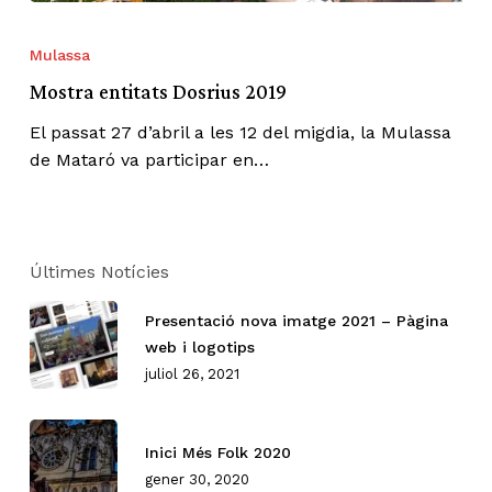
Mostra
entitats
Mulassa
Dosrius
Mostra entitats Dosrius 2019
2019
El passat 27 d’abril a les 12 del migdia, la Mulassa
de Mataró va participar en…
Últimes Notícies
Presentació nova imatge 2021 – Pàgina
web i logotips
juliol 26, 2021
Inici Més Folk 2020
gener 30, 2020