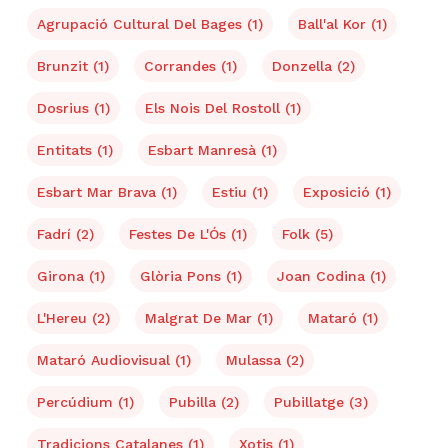
Agrupació Cultural Del Bages
(1)
Ball'al Kor
(1)
Brunzit
(1)
Corrandes
(1)
Donzella
(2)
Dosrius
(1)
Els Nois Del Rostoll
(1)
Entitats
(1)
Esbart Manresà
(1)
Esbart Mar Brava
(1)
Estiu
(1)
Exposició
(1)
Fadrí
(2)
Festes De L'Ós
(1)
Folk
(5)
Girona
(1)
Glòria Pons
(1)
Joan Codina
(1)
L'Hereu
(2)
Malgrat De Mar
(1)
Mataró
(1)
Mataró Audiovisual
(1)
Mulassa
(2)
Percúdium
(1)
Pubilla
(2)
Pubillatge
(3)
Tradicions Catalanes
(1)
Xotis
(1)