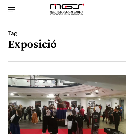
Skip
Menu
to
main
content
Tag
Exposició